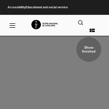
Skip to main content
Accessibility
Educational and social service
User a
Show
finished