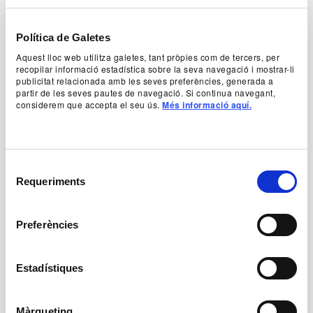
which Villalonga brilliantly parodies in a series of
archetypical characters who dispute the succulent
inherence of the lady: Dona Maria Antònia,
Política de Galetes
Baroness of Bearn; Remei Huguet; and Aina
Cohen, a folkloric and rural poetess and the
Aquest lloc web utilitza galetes, tant pròpies com de tercers, per
recopilar informació estadística sobre la seva navegació i mostrar-li
greedy and Sapphic author of the famous poem
publicitat relacionada amb les seves preferències, generada a
La camperola
, a composition full of ingenuous
partir de les seves pautes de navegació. Si continua navegant,
grace. A magnificent review of Majorcan history
considerem que accepta el seu ús.
Més informació aquí.
and culture, written with a mastery and sarcasm
that many on the island never forgave.
Authorship
Selecció
Llorenç Villalonga
Requeriments
de
consentiment
+ Production team
Preferències
Estadístiques
Màrqueting