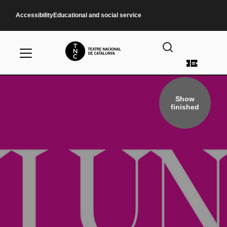
Skip to main content
Accessibility
Educational and social service
User a
Show
finished