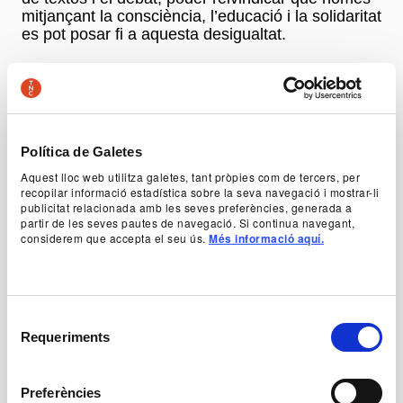
mitjançant la consciència, l’educació i la solidaritat
es pot posar fi a aquesta desigualtat.
La violència masclista és la violència que
s’exerceix contra les dones pel fet de ser dones i
és una xacra de la societat que té un impacte
devastador tant a nivell individual com comunitari.
Política de Galetes
Aquest lloc web utilitza galetes, tant pròpies com de tercers, per
recopilar informació estadística sobre la seva navegació i mostrar-li
L'acte, coordinat per l’escriptora i periodista
publicitat relacionada amb les seves preferències, generada a
Carmen Domingo
, vol incidir en la necessitat de
partir de les seves pautes de navegació. Si continua navegant,
recordar la importància de treballar
considerem que accepta el seu ús.
Més informació aquí.
col·lectivament i vol posar de manifest la
necessitat de parlar-ne obertament.
Taula rodona
, moderada per
Carmen Domingo,
amb la psicòloga
Beatriz Berenguer
i la cap de la
Selecció
Unitat Central d’Atenció i Seguiment a Víctimes dels
Requeriments
de
Mossos d’Esquadra
Andrea Garcia
.
consentiment
Lectures de textos
d’
Aurora Bertrana, Víctor
Català, Isabel-Clara Simó
i
Montserrat Roig
amb
Preferències
les veus d'
Eva Piquer
,
Rosa Renom
i
Neus