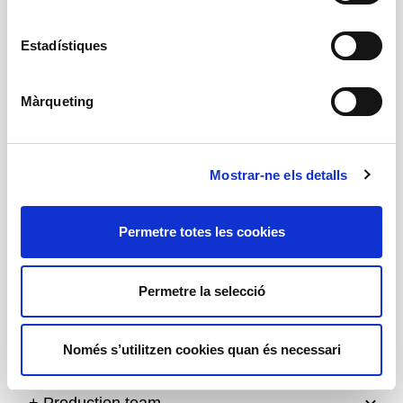
Pàmies
, qui a més cantarà cançons populars amb
l'acompanyament musical de
Gerard Marsal
.
Projecció de l’exposició
Les dones que falten
,
Estadístiques
creada i organitzada per Feministes de Catalunya,
la qual té per objectiu denunciar la violència
masclista i recordar totes les dones i totes les nenes
Màrqueting
que cada any són assassinades per homes del seu
entorn més proper.
Ni una menys!
vol ser una nova oportunitat per
compartir i per inspirar-nos mútuament per tal de
Mostrar-ne els detalls
poder avançar cap a un món més igualitari i més
segur.
Permetre totes les cookies
Direcció i coordinació
Carmen Domingo
Permetre la selecció
Amb
Neus Pàmies, Eva Piquer, Rosa Renom
Només s’utilitzen cookies quan és necessari