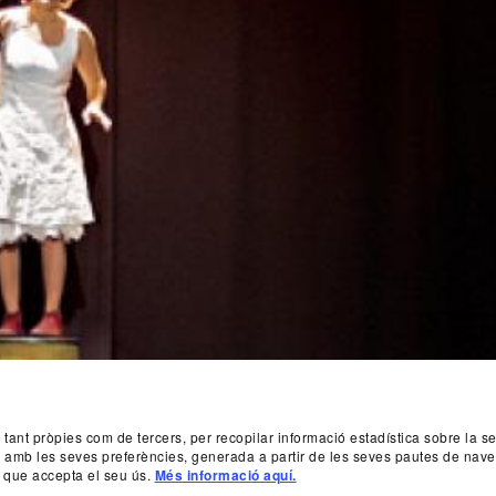
, tant pròpies com de tercers, per recopilar informació estadística sobre la 
da amb les seves preferències, generada a partir de les seves pautes de nave
 que accepta el seu ús.
Més informació aquí.