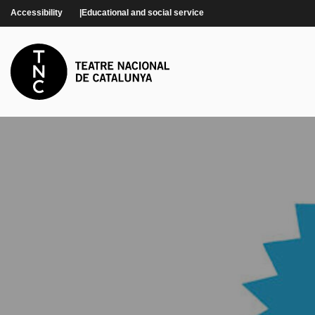
Skip to main content
Accessibility
Educational and social service