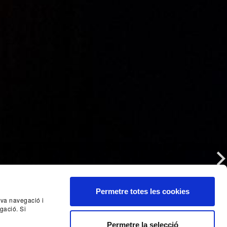
Nex
Permetre totes les cookies
seva navegació i
gació. Si
Permetre la selecció