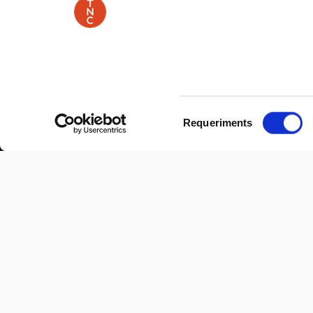
Selecció
Requeriments
de
consentiment