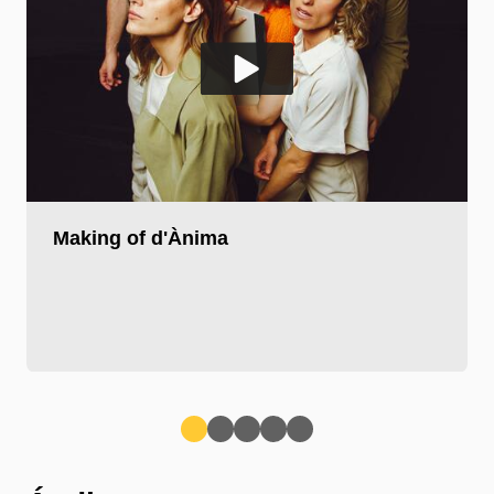
Play video
Pla
Making of d'Ànima
Anterior
Següent