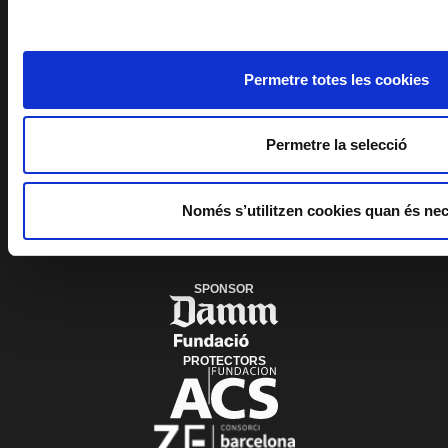
TNC'S INTERNAL
ALERT SYSTEM
Permetre totes les cookies
PLAÇA DE LES ARTS, 1 08013 BARCELONA
TEL. 933 065 700
INFO@TNC.CAT
Permetre la selecció
SUBSCRIBE TO THE
NEWSLETTER
Només s’utilitzen cookies quan és nec
SPONSOR
PROTECTORS