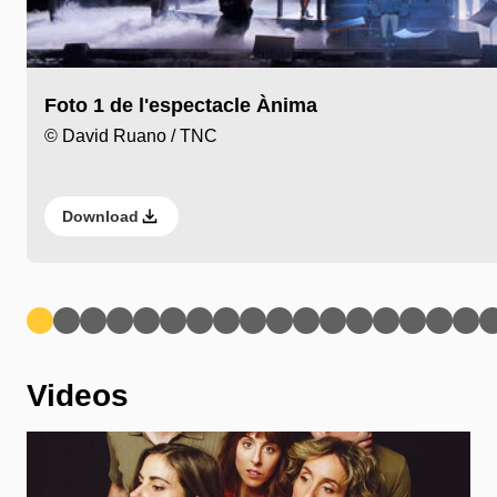
Foto 1 de l'espectacle Ànima
© David Ruano / TNC
Download
Anterior
Següent
Videos