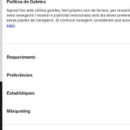
Política de Galetes
Aquest lloc web utilitza galetes, tant pròpies com de tercers, per recopil
Download
seva navegació i mostrar-li publicitat relacionada amb les seves preferè
seves pautes de navegació. Si continua navegant, considerem que acce
aquí.
Instrumental 4 Ànima - TNC
Download
Selecció
Requeriments
de
consentiment
Preferències
PAGE FOOTER
Estadístiques
EDUCATIONAL AND
Màrqueting
SOCIAL SERVICE
ACCESSIBILITY
SPONSORSHIPS
AND PATRONAGE
TRANSPARENCY