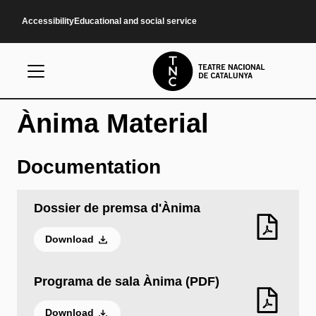
Skip to main content
Accessibility
Educational and social service
Ànima Material
Documentation
Dossier de premsa d'Ànima
Download
Programa de sala Ànima (PDF)
Download