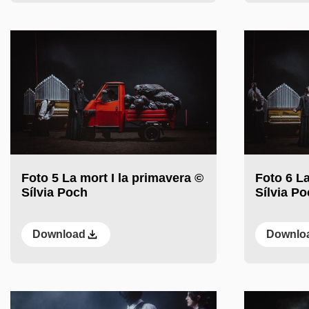
Foto 5 La mort I la primavera ©
Foto 6 La
Sílvia Poch
Sílvia P
Download
Downlo