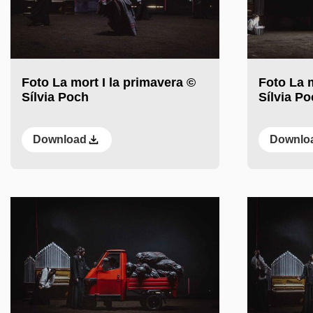
Foto La mort I la primavera ©
Foto La m
Sílvia Poch
Sílvia P
Download
Downlo