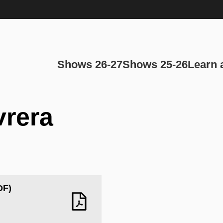
Main navi
Shows 26-27
Shows 25-26
Learn 
vrera
DF)