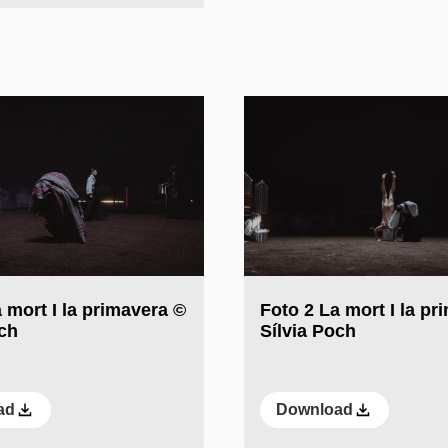
 mort I la primavera ©
Foto 2 La mort I la pr
och
Sílvia Poch
ad
Download