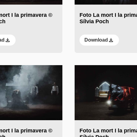
ort I la primavera ©
Foto La mort I la pri
och
Sílvia Poch
ad
Download
ort I la primavera ©
Foto La mort I la pri
och
Sílvia Poch