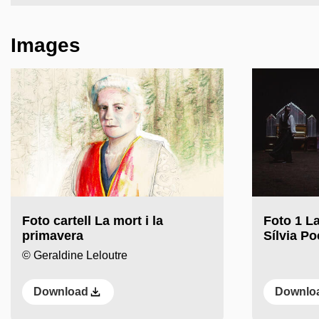
Images
Foto cartell La mort i la
Foto 1 La
primavera
Sílvia P
© Geraldine Leloutre
Download
Downlo