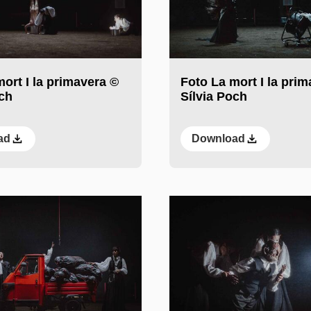
ort I la primavera ©
Foto La mort I la pri
och
Sílvia Poch
ad
Download