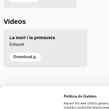
Anterior
Següent
Videos
Play video
La mort i la primavera
Exhaurit
Download
PAGE FOO
Política de Galetes
Aquest lloc web utilitza galetes
mostrar-li publicitat relaciona