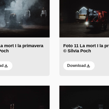
a mort I la primavera
Foto 11 La mort I la p
 Poch
© Sílvia Poch
ad
Download