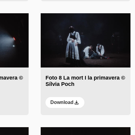
imavera ©
Foto 8 La mort I la primavera ©
Sílvia Poch
Download