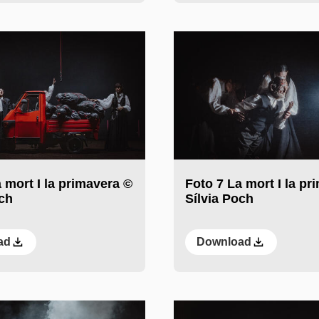
 mort I la primavera ©
Foto 7 La mort I la pr
och
Sílvia Poch
ad
Download