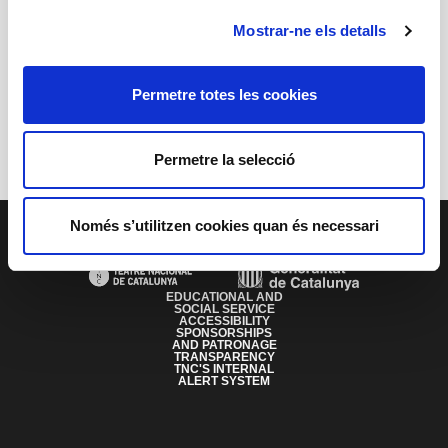
Download
Mostrar-ne els detalls
Permetre totes les cookies
Anterior
Següent
Permetre la selecció
PAGE FOOTER
Només s’utilitzen cookies quan és necessari
EDUCATIONAL AND
SOCIAL SERVICE
ACCESSIBILITY
SPONSORSHIPS
AND PATRONAGE
TRANSPARENCY
TNC'S INTERNAL
ALERT SYSTEM