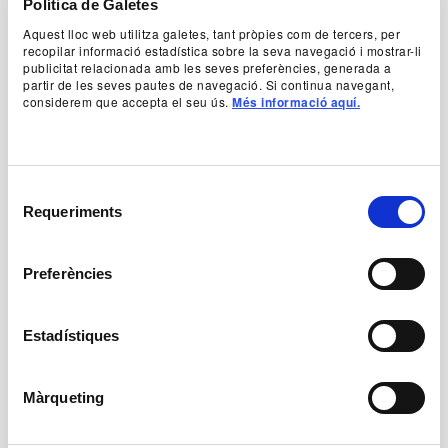
Política de Galetes
Anterior
Següent
Aquest lloc web utilitza galetes, tant pròpies com de tercers, per
recopilar informació estadística sobre la seva navegació i mostrar-li
publicitat relacionada amb les seves preferències, generada a
Videos
partir de les seves pautes de navegació. Si continua navegant,
considerem que accepta el seu ús.
Més informació aquí.
Selecció
Requeriments
de
consentiment
Preferències
Estadístiques
Play video
Pla
Teaser Loneliness
Màrqueting