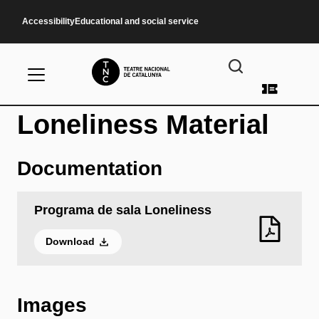
Skip to main content
Accessibility
Educational and social service
User a
Loneliness Material
Documentation
Programa de sala Loneliness
Download
Images