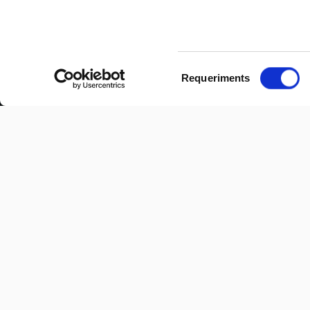
Selecció
Requeriments
de
consentiment