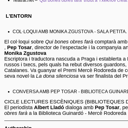
Teatral.net –
'Qui bones obres farà' tribut a Txèkhov creat 
L'ENTORN
COL·LOQUI AMB MONIKA ZGUSTOVA - SALA PETITA. 
El col·loqui sobre
Qui bones obres farà
comptarà amb 
,
Pep Tosar
, director de l’espectacle i la companyia art
Monika Zgustova
Escriptora i traductora nascuda a Praga i establerta a 
russos i txecs, pels quals ha rebut diversos guardons,
Catalanes. Va guanyar el Premi Mercè Rodoreda de co
seva novel·la
La dona silenciosa
va ser finalista del 
CONVERSA AMB PEP TOSAR - BIBLIOTECA GUINAR
CICLE LECTURES ESCÈNIQUES (BIBLIOTEQUES 
El periodista
Albert Lladó
dialoga amb
Pep Tosar
, p
obres farà
a la Biblioteca Guinardó - Mercè Rodoreda 