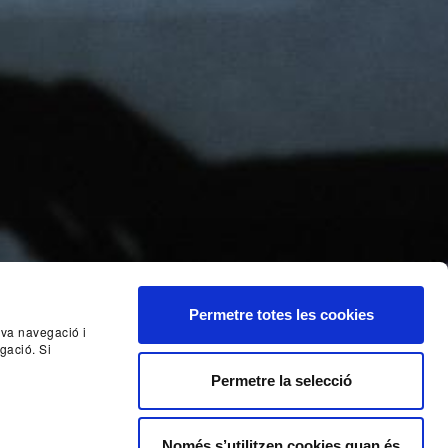
Permetre totes les cookies
seva navegació i
gació. Si
Nex
Permetre la selecció
Només s’utilitzen cookies quan és