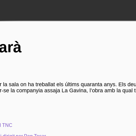
arà
a sala on ha treballat els últims quaranta anys. Els de
r-se la companyia assaja La Gavina, l’obra amb la qual t
al TNC
C