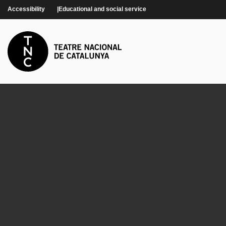
Skip to main content
Accessibility
Educational and social service