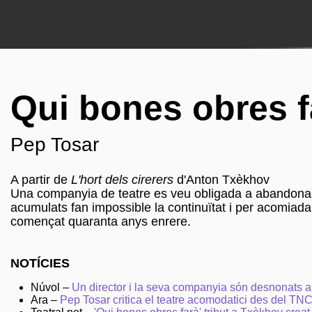
Qui bones obres f
Pep Tosar
A partir de
L'hort dels cirerers
d'Anton Txèkhov
Una companyia de teatre es veu obligada a abandonar l
acumulats fan impossible la continuïtat i per acomiada
començat quaranta anys enrere.
NOTÍCIES
Núvol –
Un director i la seva companyia són desnonats 
Ara –
Pep Tosar critica el teatre acomodatici des del TN