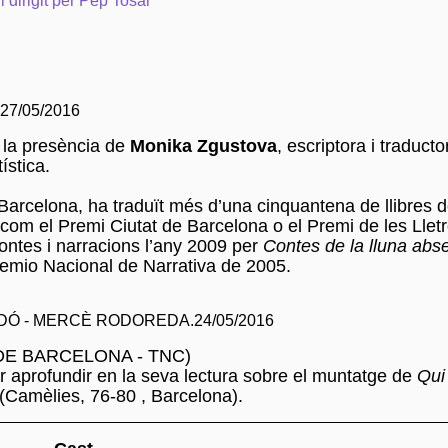
i dirigit per Pep Tosar
27/05/2016
la presència de
Monika Zgustova
, escriptora i traduct
ística.
Barcelona, ha traduït més d’una cinquantena de llibres de
 com el Premi Ciutat de Barcelona o el Premi de les Llet
ntes i narracions l’any 2009 per
Contes de la lluna abs
Premio Nacional de Narrativa de 2005.
DÓ - MERCÈ RODOREDA.24/05/2016
DE BARCELONA - TNC)
er aprofundir en la seva lectura sobre el muntatge de
Qui
(Camèlies, 76-80 , Barcelona).