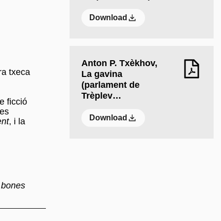
Download
Anton P. Txèkhov,
ora txeca
La gavina
(parlament de
Trèplev…
 ficció
res
Download
ent
, i la
 bones