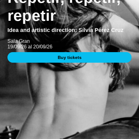
repetir
Idea and artistic direction: Sílvia Pérez Cruz
Sala Gran
19/09/26 al 20/09/26
Buy tickets