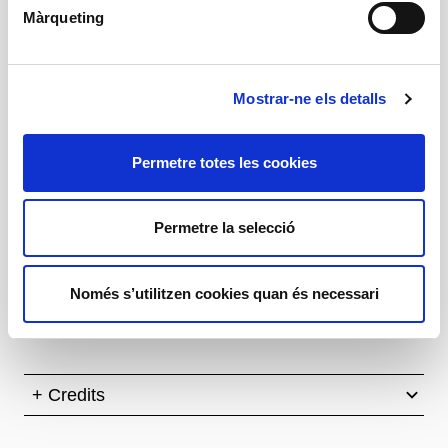
Violins
Màrqueting
Carlos Montfort, Elena Rey, Marta Cardona
Violas
Mostrar-ne els detalls
Anna Aldomà, Josep Bracero
Permetre totes les cookies
Cellos
Marta Roma, Isa Najem
Permetre la selecció
Double bass
Només s’utilitzen cookies quan és necessari
Bori Albero, Miquel Ángel Cordero
+ Credits