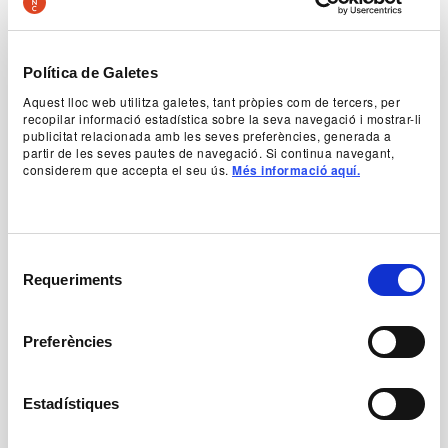
living celebration, in which repeating revives what
still resonates.
Sílvia Pérez Cruz is one of the most striking
Política de Galetes
voices in contemporary music. Versatile and
deeply personal, she has built a solid career that
Aquest lloc web utilitza galetes, tant pròpies com de tercers, per
has established her as one of the most
recopilar informació estadística sobre la seva navegació i mostrar-li
publicitat relacionada amb les seves preferències, generada a
outstanding and respected artists on the current
partir de les seves pautes de navegació. Si continua navegant,
scene.
considerem que accepta el seu ús.
Més informació aquí.
Text by the author
Selecció
Idea and artistic direction
Requeriments
de
Sílvia Pérez Cruz
consentiment
Preferències
Voice
Estadístiques
Sílvia Pérez Cruz