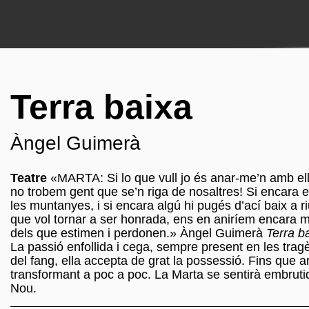
Terra baixa
Àngel Guimerà
Teatre
«MARTA: Si lo que vull jo és anar-me’n amb el
no trobem gent que se’n riga de nosaltres! Si encara en 
les muntanyes, i si encara algú hi pugés d’ací baix 
que vol tornar a ser honrada, ens en aniríem encara mé
dels que estimen i perdonen.» Àngel Guimerà
Terra b
La passió enfollida i cega, sempre present en les tra
del fang, ella accepta de grat la possessió. Fins que a
transformant a poc a poc. La Marta se sentirà embrutida
Nou.