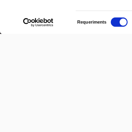
Selecció
Requeriments
de
consentiment