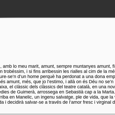
l, amb lo meu marit, amunt, sempre muntanyes amunt, fi
trobéssim, i si fins arribessin les rialles al cim de la mé
a riure-se’n d’un home perquè ha perdonat a una dona em
s amunt, més, que jo l’estimo, i allà on és Déu no se’n r
aixa
, el clàssic dels clàssics del teatre català, en una nov
gèdies de Guimerà, arrossega en Sebastià cap a la Marta.
rriba en Manelic, un ingenu salvatge, ple de vida, que la
 i decidirà salvar-se a través de l’amor fresc i virginal