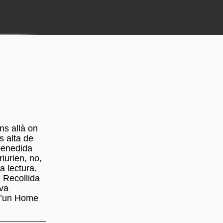
ns allà on
s alta de
penedida
iurien, no,
a lectura.
 Recollida
 va
 d’un Home