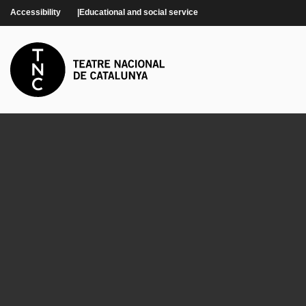
Skip to main content
Accessibility
Educational and social service