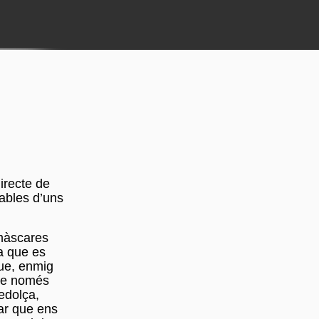
irecte de
ables d’uns
 màscares
a que es
que, enmig
que només
redolça,
nar que ens