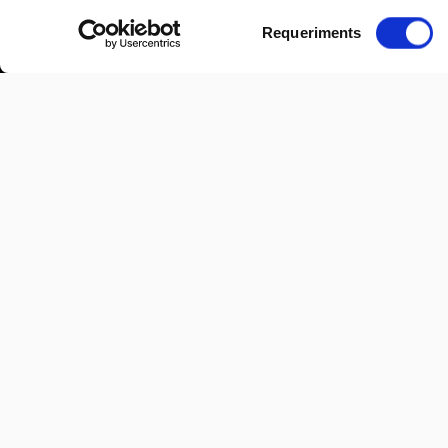
Selecció
Requeriments
de
consentiment