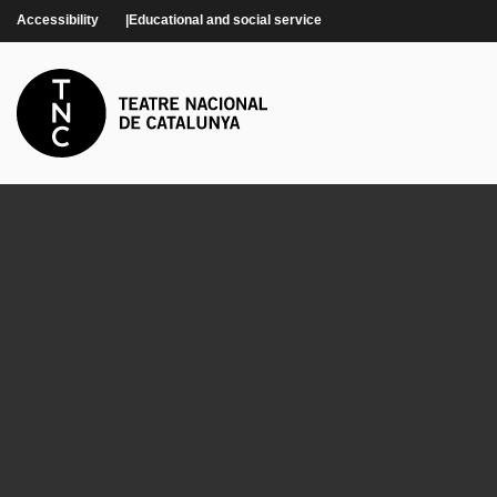
Skip to main content
Accessibility
Educational and social service