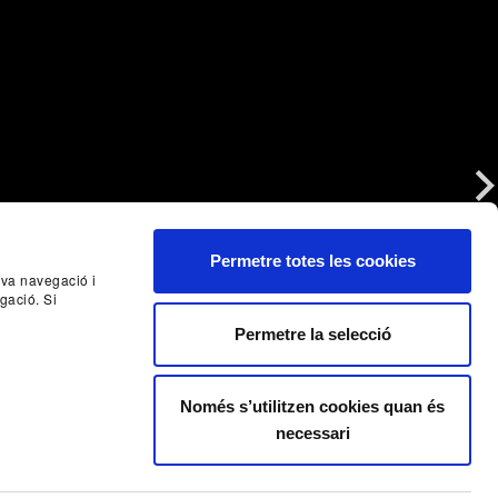
Nex
Permetre totes les cookies
seva navegació i
gació. Si
Permetre la selecció
Només s’utilitzen cookies quan és
necessari