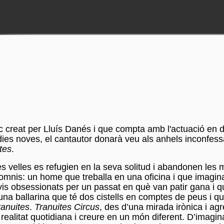
rc creat per Lluís Danés i que compta amb l'actuació en d
ies noves, el cantautor donarà veu als anhels inconfess
tes
.
tres velles es refugien en la seva solitud i abandonen les
somnis: un home que treballa en una oficina i que imagin
’avis obsessionats per un passat en què van patir gana i 
una ballarina que té dos cistells en comptes de peus i 
ranuites
.
Tranuites Circus
, des d’una mirada irònica i ag
realitat quotidiana i creure en un món diferent. D’imagi