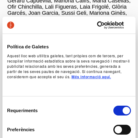
Gerard Capdevila, Mariona Callís, Maria Casellas,
Ofir Chinchilla, Lali Figueras, Laia Frigolé, Glòria
Garcés, Joan Garcia, Sussi Geli, Mariona Ginès,
Llorenç Gómez, Sara Gómez, Marçal Gratacós,
Nuri Hernàndez, Jordi Homs, Arca di Juncosa,
Enric López, Alícia Lorente, Albert Mora, Nasi
Marco, Natàlia Menció, Edu Paredes, Llum Pérez,
Laura Pla, Adriana Planagumà, Ànnia Pons de
Política de Galetes
Ciurana, Pere Quintana, Joan Rigat, Rosa Rigau,
Aquest lloc web utilitza galetes, tant pròpies com de tercers, per
Laura Ruhí, Eloi Tomàs i Joan Vila
recopilar informació estadística sobre la seva navegació i mostrar-li
publicitat relacionada amb les seves preferències, generada a
partir de les seves pautes de navegació. Si continua navegant,
+ Production team
considerem que accepta el seu ús.
Més informació aquí.
Prices
Selecció
-50% Young, unemployed and people with disabilities:
Requeriments
de
10 €
General price: 20 €
consentiment
Abona’t ara al TNC! Venda d’entrades generals a partir
Preferències
de l'1 de juliol: 17 €
General information