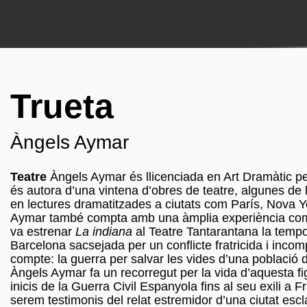
Trueta
Àngels Aymar
Teatre
Àngels Aymar és llicenciada en Art Dramàtic per 
és autora d’una vintena d’obres de teatre, algunes de 
en lectures dramatitzades a ciutats com París, Nova 
Aymar també compta amb una àmplia experiència com a a
va estrenar
La indiana
al Teatre Tantarantana la temp
Barcelona sacsejada per un conflicte fratricida i incom
compte: la guerra per salvar les vides d’una població
Àngels Aymar fa un recorregut per la vida d’aquesta fig
inicis de la Guerra Civil Espanyola fins al seu exili a 
serem testimonis del relat estremidor d’una ciutat esc