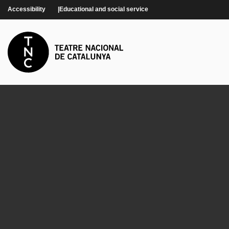
Skip to main content
Accessibility
Educational and social service