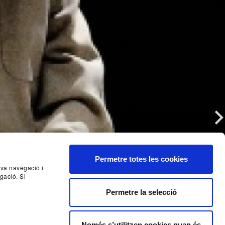
Nex
Permetre totes les cookies
seva navegació i
gació. Si
Permetre la selecció
Només s’utilitzen cookies quan és