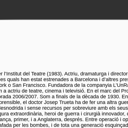
l’Institut del Teatre (1983). Actriu, dramaturga i directo
les quals han estat estrenades a Barcelona i d’altres pr
York o San Francisco. Fundadora de la companyia L’UnRa
ctriu de teatre, cinema i televisió. En el marc del Pro
orada 2006/2007. Som a finals de la dècada de 1930. E
prensible, el doctor Josep Trueta ha de fer una altra gue
 desnodrida i sense recursos per sobreviure amb els seu
ura extraordinària, heroi de guerra i cirurgià innovador,
França, primer, i a Anglaterra, després. Entre operació i o
lafada per les bombes, i de tota una generació esquinçad