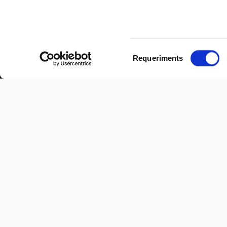
Selecció
Requeriments
de
consentiment