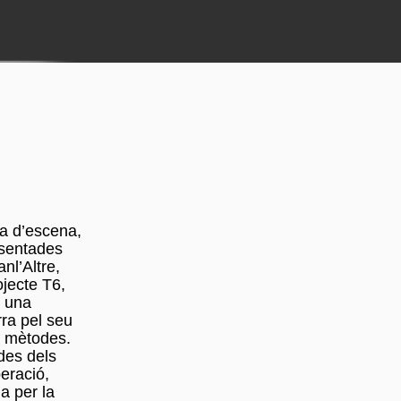
ra d’escena,
esentades
nl’Altre,
jecte T6,
n una
rra pel seu
s mètodes.
 des dels
peració,
a per la