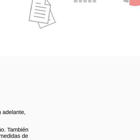
n adelante,
ño. También
s medidas de