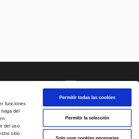
NCIA
SISTEMA INTERNO DE ALERTAS DEL TNC
Permitir todas las cookies
er funciones
 haga del
E AL BOLETÍN
Permitir la selección
den
r del uso
stro sitio
Solo usar cookies necesarias