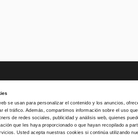
TER
ies
AD
PATROCINIOS Y MECENAZGO
TRANSPARE
web se usan para personalizar el contenido y los anuncios, ofrec
ar el tráfico. Además, compartimos información sobre el uso que
SUSCRÍBET
 933 065 700
INFO@TNC.CAT
tners de redes sociales, publicidad y análisis web, quienes pue
ación que les haya proporcionado o que hayan recopilado a parti
icios. Usted acepta nuestras cookies si continúa utilizando nue