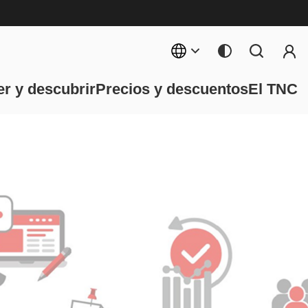
Menú 
ncipal
r y descubrir
Precios y descuentos
El TNC