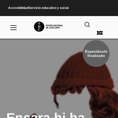
Pasar al contenido principal
Accesibilidad
Servicio educativo y social
Menú d
Espectáculo
finalizado
Encara hi ha