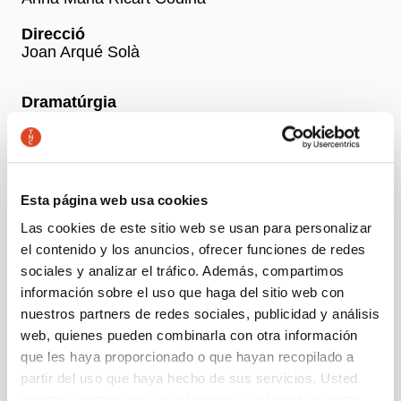
Direcció
Joan Arqué Solà
Dramatúrgia
Anna Maria Ricart Codina
Amb
Montse Esteve, Judit Farrés, Ariadna Gil, Erol
Ileri, Òscar Muñoz, Pep Pascual i Magda Puig
Esta página web usa cookies
Las cookies de este sitio web se usan para personalizar
el contenido y los anuncios, ofrecer funciones de redes
+ Ficha artística
sociales y analizar el tráfico. Además, compartimos
información sobre el uso que haga del sitio web con
nuestros partners de redes sociales, publicidad y análisis
Precios
web, quienes pueden combinarla con otra información
-50% Jóvenes, parados y personas con discapacidad:
12 €
que les haya proporcionado o que hayan recopilado a
Precio general: 24 €
partir del uso que haya hecho de sus servicios. Usted
Escolar: 12 €
acepta nuestras cookies si continúa utilizando nuestro