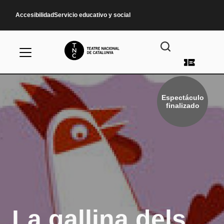
Pasar al contenido principal
Accesibilidad
Servicio educativo y social
Menú d
Espectáculo
finalizado
La gallina dels