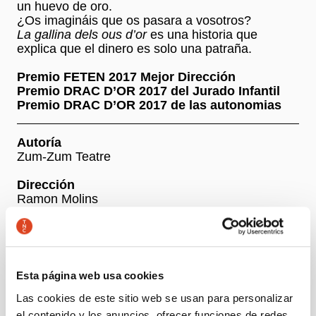
un huevo de oro.
¿Os imagináis que os pasara a vosotros?
La gallina dels ous d’or
es una historia que
explica que el dinero es solo una patraña.
Premio FETEN 2017 Mejor Dirección
Premio DRAC D’OR 2017 del Jurado Infantil
Premio DRAC D’OR 2017 de las autonomias
Autoría
Zum-Zum Teatre
Dirección
Ramon Molins
Con
Begonya Ferrer / Ares Piqué i Ramon Molins /
Albert Garcia / Víctor Polo
Esta página web usa cookies
Las cookies de este sitio web se usan para personalizar
+ Ficha artística
el contenido y los anuncios, ofrecer funciones de redes