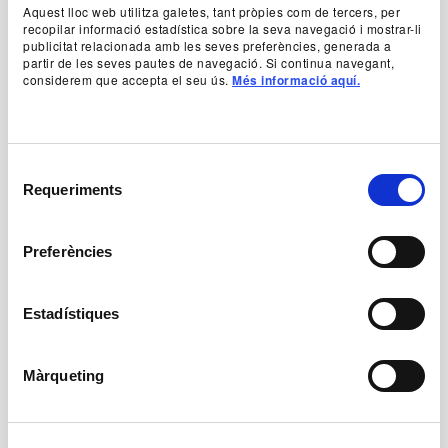
Aquest lloc web utilitza galetes, tant pròpies com de tercers, per
recopilar informació estadística sobre la seva navegació i mostrar-li
publicitat relacionada amb les seves preferències, generada a
partir de les seves pautes de navegació. Si continua navegant,
Prices
considerem que accepta el seu ús.
Més informació aquí.
Youth price: 8 €
General price: 10 €
School: 8 €
Abona’t ara al TNC! Venda d’entrades generals a partir
de l'1 de juliol: 8,5 €
Selecció
General information
Requeriments
de
approximate 1 h
consentiment
4 years and above
Preferències
Recommended school levels: primary school pupils
aged 6 to 11.
This play is recommended by the TNC Education
Service as a useful tool for the training and cultural
Estadístiques
development of children and youths.
Download the educational service program with the
functions and school activities aimed at children and
Màrqueting
primary.
Schedules
Saturday 17 h
Sunday 12 pm