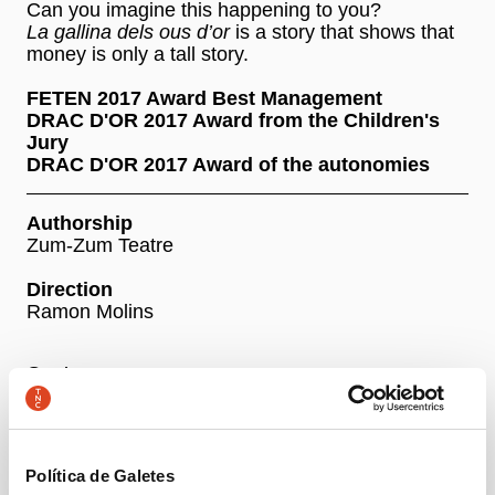
Can you imagine this happening to you?
La gallina dels ous d’or
is a story that shows that
money is only a tall story.
FETEN 2017 Award Best Management
DRAC D'OR 2017 Award from the Children's
Jury
DRAC D'OR 2017 Award of the autonomies
Authorship
Zum-Zum Teatre
Direction
Ramon Molins
Cast
Begonya Ferrer / Ares Piqué i Ramon Molins /
Albert Garcia / Víctor Polo
Política de Galetes
+ Production team