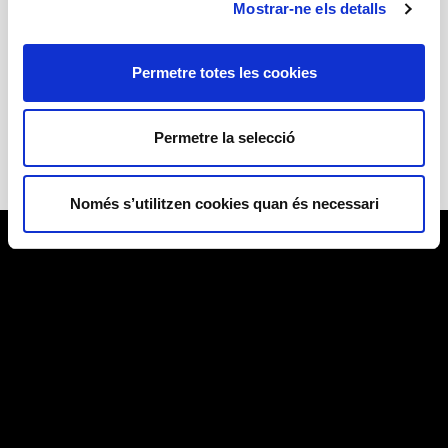
Mostrar-ne els detalls
approximate 1 h
4 years and above
Recommended age
Permetre totes les cookies
4 years and above
Permetre la selecció
Només s’utilitzen cookies quan és necessari