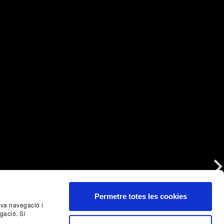
Nex
Permetre totes les cookies
seva navegació i
gació. Si