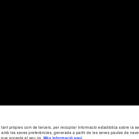
, tant pròpies com de tercers, per recopilar informació estadística sobre la 
da amb les seves preferències, generada a partir de les seves pautes de nave
 que accepta el seu ús.
Més informació aquí.