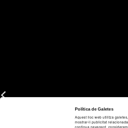
Previous
Política de Galetes
Aquest lloc web utilitza galetes
mostrar-li publicitat relaciona
continua navegant, considerem