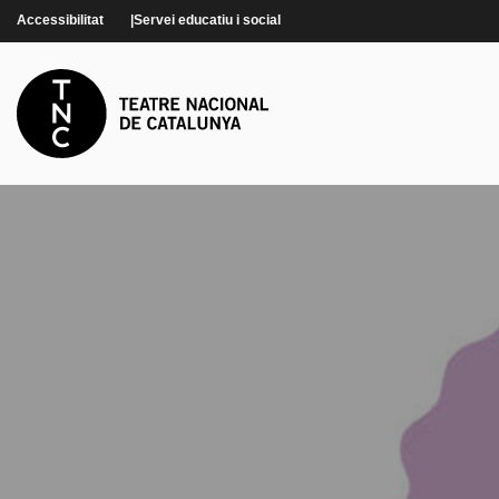
Vés al contingut
Accessibilitat
Servei educatiu i social