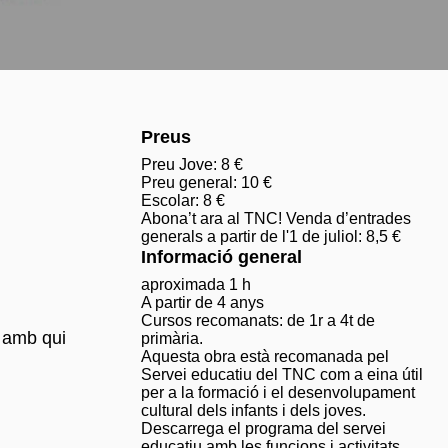
Preus
Preu Jove: 8 €
Preu general: 10 €
Escolar: 8 €
Abona’t ara al TNC! Venda d’entrades
generals a partir de l'1 de juliol: 8,5 €
Informació general
aproximada 1 h
A partir de 4 anys
Cursos recomanats: de 1r a 4t de
n amb qui
primària.
Aquesta obra està recomanada pel
Servei educatiu del TNC com a eina útil
per a la formació i el desenvolupament
cultural dels infants i dels joves.
Descarrega el programa del servei
educatiu amb les funcions i activitats