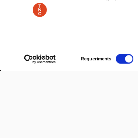
Selecció
Requeriments
de
consentiment