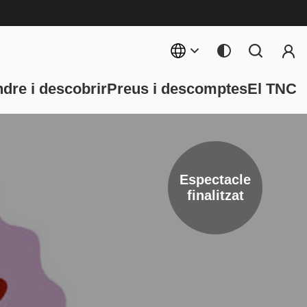
Menú 
rincipal
dre i descobrir
Preus i descomptes
El TNC
Espectacle
finalitzat