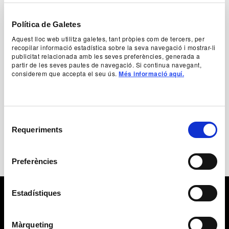
cultura popular d’aquest país, arriba a la Sala
Gran amb tots els honors d’una producció que
promet ser memorable.
Política de Galetes
Aquest lloc web utilitza galetes, tant pròpies com de tercers, per
recopilar informació estadística sobre la seva navegació i mostrar-li
Autoria
publicitat relacionada amb les seves preferències, generada a
Joan Maragall
partir de les seves pautes de navegació. Si continua navegant,
considerem que accepta el seu ús.
Més informació aquí.
+ Fitxa artística
Selecció
Requeriments
de
consentiment
Preferències
Estadístiques
Màrqueting