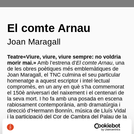
El comte Arnau
Joan Maragall
Teatre«Viure, viure, viure sempre: no voldria
morir mai.»
Amb l’estrena d’
El comte Arnau
, una
de les obres poètiques més emblemàtiques de
Joan Maragall, el TNC culmina el seu particular
homenatge a aquest escriptor i intel·lectual
compromès, en un any en què s’ha commemorat
el 150è aniversari del naixement i el centenari de
la seva mort. I ho fa amb una posada en escena
rabiosament contemporània, amb dramatúrgia i
direcció d’Hermann Bonnín, música de Lluís Vidal
i la participació del Cor de Cambra del Palau de la
Música Catalana en escena. La història del
comte, personatge llegendari ben arrelat a la