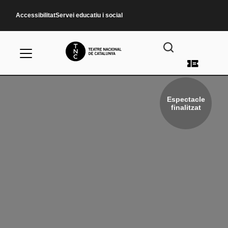
Vés al contingut
Accessibilitat
Servei educatiu i social
Menú d
Espectacle
finalitzat