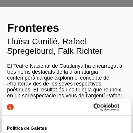
Fronteres
Lluïsa Cunillé, Rafael
Spregelburd, Falk Richter
El Teatre Nacional de Catalunya ha encarregat a
tres noms destacats de la dramatúrgia
contemporània que explorin el concepte de
«frontera» des de les seves respectives
poètiques. El resultat és una trilogia que reuneix
en un sol espectacle les veus de l’argentí Rafael
Spregelburd, l’alemany Falk Richter i la catalana
Lluïsa Cunillé.
Autoria
Política de Galetes
Lluïsa Cunillé, Rafael Spregelburd, Falk Richter