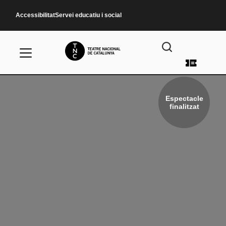
Vés al contingut
Accessibilitat
Servei educatiu i social
Menú d
Espectacle
finalitzat