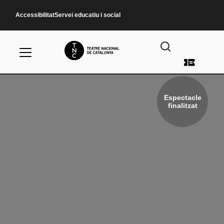
Vés al contingut
Accessibilitat
Servei educatiu i social
Menú d
Espectacle
finalitzat