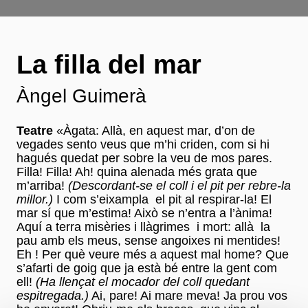
La filla del mar
Àngel Guimerà
Teatre
«Àgata: Allà, en aquest mar, d’on de
vegades sento veus que m’hi criden, com si hi
hagués quedat per sobre la veu de mos pares.
Filla! Filla! Ah! quina alenada més grata que
m’arriba!
(Descordant-se el coll i el pit per rebre-la
millor.)
I com s’eixampla el pit al respirar-la! El
mar sí que m’estima! Això se n’entra a l’ànima!
Aquí a terra misèries i llàgrimes i mort: allà la
pau amb els meus, sense angoixes ni mentides!
Eh ! Per què veure més a aquest mal home? Que
s’afarti de goig que ja està bé entre la gent com
ell!
(Ha llençat el mocador del coll quedant
espitregada.)
Ai, pare! Ai mare meva! Ja prou vos