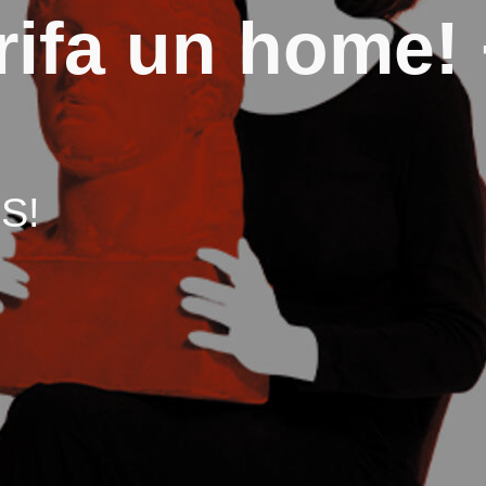
rifa un home!
S!