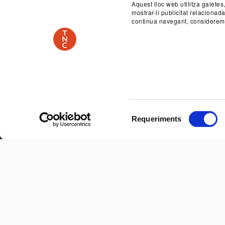
Aquest lloc web utilitza galetes
mostrar-li publicitat relaciona
continua navegant, considerem
Previous
Selecció
Requeriments
de
consentiment