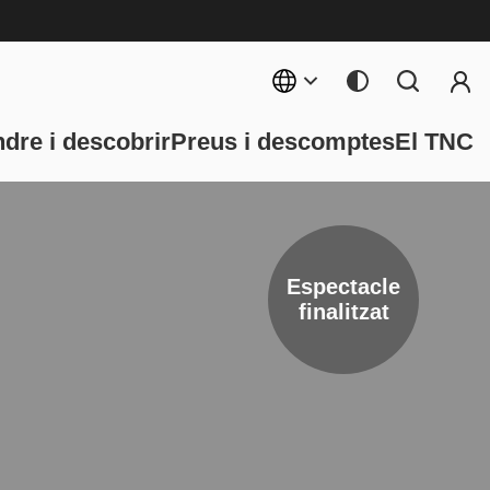
Menú 
rincipal
dre i descobrir
Preus i descomptes
El TNC
Espectacle
finalitzat