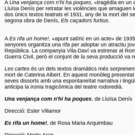
A
Una venjança com n’hi ha poques
, «tragèdia en un 
Lluïsa Denís per retratar les violències que amaguen l
dos únics textos teatrals el 1931, any de la mort del s
segona obra de Denís,
Els caçadors furtius
.
A
Es rifa un home!
, «apunt satíric en un acte» de 193
senyores organitza una rifa per adoptar un atractiu jo
República. La companyia Vila-Daví va estrenar al Rome
Guerra Civil, però el conjunt de la seva producció va re
Les cartes
és un dels textos dramàtics més sorprenents
mort de Caterina Albert. En aquest monòleg presentat
seves dissorts amb una espontaneïtat narrativa i lingüís
anticipa la ironia tragicòmica del teatre rodoredià.
Una venjança com n'hi ha poques
, de Lluïsa Denís
Direcció: Ester Villamor
Es rifa un home!
, de Rosa Maria Arquimbau