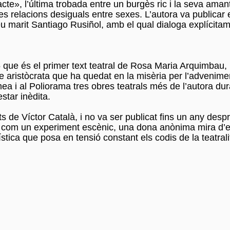
acte», l’última trobada entre un burgès ric i la seva aman
es relacions desiguals entre sexes. L’autora va publicar 
eu marit Santiago Rusiñol, amb el qual dialoga explícitam
5 que és el primer text teatral de Rosa Maria Arquimbau,
ve aristòcrata que ha quedat en la misèria per l’advenime
a i al Poliorama tres obres teatrals més de l’autora dur
star inèdita.
 de Víctor Català, i no va ser publicat fins un any despr
 com un experiment escènic, una dona anònima mira d’ex
tica que posa en tensió constant els codis de la teatralit