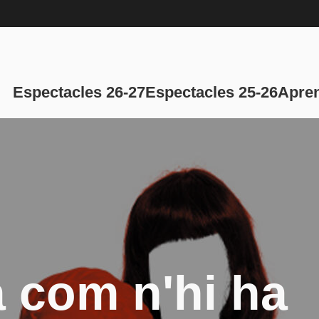
Navegación p
Espectacles 26-27
Espectacles 25-26
Apren
 com n'hi ha