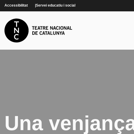
Vés al contingut
Accessibilitat
Servei educatiu i social
Una venjança