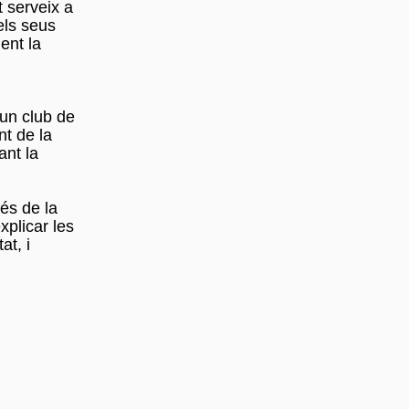
t serveix a
els seus
ent la
 un club de
nt de la
ant la
és de la
plicar les
at, i