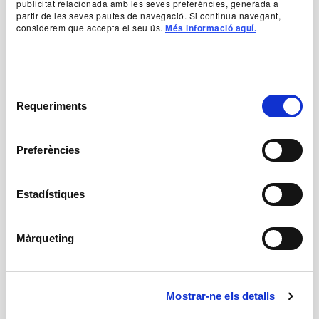
publicitat relacionada amb les seves preferències, generada a
partir de les seves pautes de navegació. Si continua navegant,
considerem que accepta el seu ús.
Més informació aquí.
Preus
De 16 € a 32 €
Informació general
Teatre
Selecció
+ 16 anys
Requeriments
de
Castellà
Horaris
consentiment
Divendres a les 17h (atenció, canvi d'horari!)
Preferències
Dissabte i diumenge a les 16h
Durada: 5h 15min (amb 4 entreactes)
Primera part: 1h 5min
Estadístiques
Primer descans: 5min (s'aconsella no abandonar la
sala)
Segona part: 1h
Segons descans: 5min (s'aconsella no abandonar la
Màrqueting
sala)
Tercera part: 40min
Tercer descans: 15min
Quarta part: 50min
Mostrar-ne els detalls
Quart descans: 10min
Cinquena part: 35min