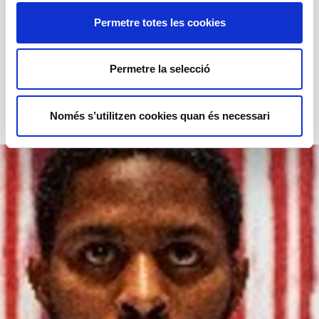
Aquest espectacle pot ferir la sensibilitat d'alguns
Permetre totes les cookies
espectadors.
Edat recomanada
+ 16 anys
Permetre la selecció
Només s’utilitzen cookies quan és necessari