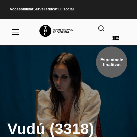
Vés al contingut
Accessibilitat
Servei educatiu i social
Menú d
Espectacle
finalitzat
Vudú (3318)