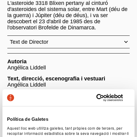
L'asteroide 3318 Blixen pertany al cinturó
d'asteroides del sistema solar, entre Mart (déu de
la guerra) i Júpiter (déu de déus), i va ser
descobert el 23 d'abril de 1985 des de
l'observatori Brofelde de Dinamarca.
Text de Director
Autoria
Angélica Liddell
Text, direcció, escenografia i vestuari
Angélica Liddell
Amb
Nicolas Chevallier, Guillaume Costanza, Angélica
Liddell, Mouradi M'Chinda, Juan Carlos Panduro,
Gumersindo Puche
Política de Galetes
Aquest lloc web utilitza galetes, tant pròpies com de tercers, per
+ Fitxa artística
recopilar informació estadística sobre la seva navegació i mostrar-li