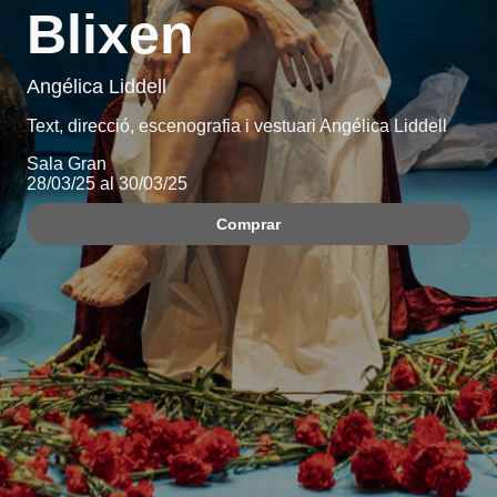
Blixen
Angélica Liddell
Text, direcció, escenografia i vestuari Angélica Liddell
Sala Gran
28/03/25 al 30/03/25
Comprar