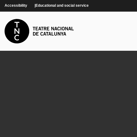
Skip to main content
Accessibility
Educational and social service