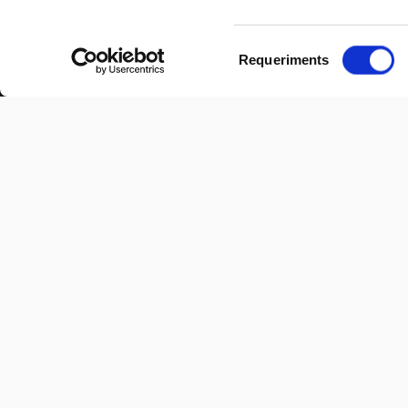
Selecció
Requeriments
de
consentiment