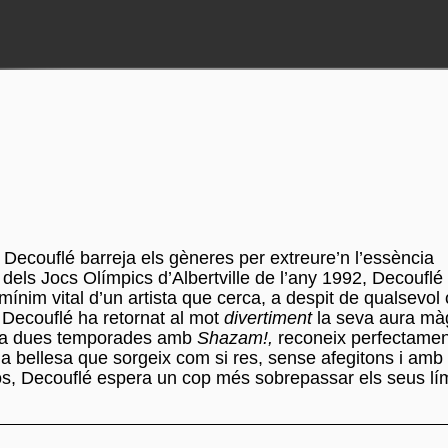
 Decouflé barreja els gèneres per extreure’n l’essència
 dels Jocs Olímpics d’Albertville de l’any 1992, Decouflé
ínim vital d’un artista que cerca, a despit de qualsevol 
c. Decouflé ha retornat al mot
divertiment
la seva aura mà
a fa dues temporades amb
Shazam!,
reconeix perfectament
na bellesa que sorgeix com si res, sense afegitons i amb
s, Decouflé espera un cop més sobrepassar els seus lím