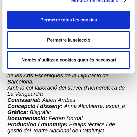
Mostrar-ne els detalls
La Companyia Maragall
Els «teatres de cambra»
El «Teatro de Cámara»
Els Festivals de Teatre Clàssic (Dolly Latz)
Permetre totes les cookies
El teatre no professional
L’Agrupació Dramàtica de Barcelona (ADB)
El cicle de teatre Llatí
Permetre la selecció
Exposició concebuda, organitzada i produïda pel
Teatre Nacional de Catalunya i l’Institut del Teatre
de la Diputació de Barcelona.
Només s’utilitzen cookies quan és necessari
Tots els materials fotogràfics d’aquesta exposició
provenen del Centre de Documentació i Museu
de les Arts Escèniques de la Diputació de
Barcelona.
Amb la col·laboració del servei d’hemeroteca de
La Vanguardia
Comissariat:
Albert Arribas
Concepció i disseny:
Anna Alcubierre, espai_e
Gràfica:
Bisgràfic
Documentació:
Ferran Dordal
Production i muntatge:
Equips tècnics i de
gestió del Teatre Nacional de Catalunya