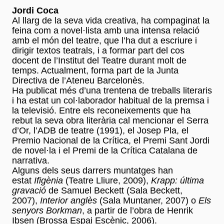
Jordi Coca
Al llarg de la seva vida creativa, ha compaginat la
feina com a novel·lista amb una intensa relació
amb el món del teatre, que l’ha dut a escriure i
dirigir textos teatrals, i a formar part del cos
docent de l’Institut del Teatre durant molt de
temps. Actualment, forma part de la Junta
Directiva de l’Ateneu Barcelonès.
Ha publicat més d’una trentena de treballs literaris
i ha estat un col·laborador habitual de la premsa i
la televisió. Entre els reconeixements que ha
rebut la seva obra literària cal mencionar el Serra
d’Or, l’ADB de teatre (1991), el Josep Pla, el
Premio Nacional de la Crítica, el Premi Sant Jordi
de novel·la i el Premi de la Crítica Catalana de
narrativa.
Alguns dels seus darrers muntatges han
estat
Ifigènia
(Teatre Lliure, 2009),
Krapp: última
gravació
de Samuel Beckett (Sala Beckett,
2007),
Interior anglès
(Sala Muntaner, 2007) o
Els
senyors Borkman
, a partir de l’obra de Henrik
Ibsen (Brossa Espai Escènic, 2006).