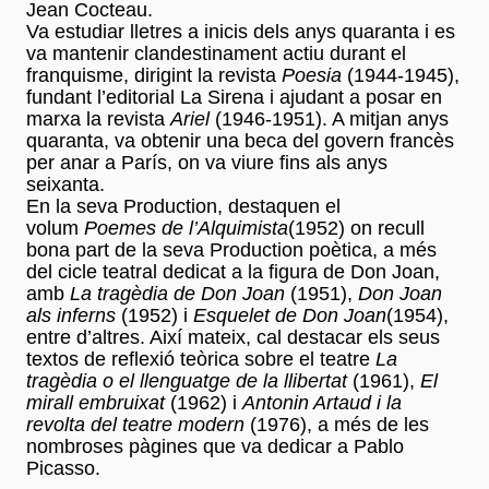
Jean Cocteau.
Va estudiar lletres a inicis dels anys quaranta i es
va mantenir clandestinament actiu durant el
franquisme, dirigint la revista
Poesia
(1944-1945),
fundant l’editorial La Sirena i ajudant a posar en
marxa la revista
Ariel
(1946-1951). A mitjan anys
quaranta, va obtenir una beca del govern francès
per anar a París, on va viure fins als anys
seixanta.
En la seva Production, destaquen el
volum
Poemes de l’Alquimista
(1952) on recull
bona part de la seva Production poètica, a més
del cicle teatral dedicat a la figura de Don Joan,
amb
La tragèdia de Don Joan
(1951),
Don Joan
als inferns
(1952) i
Esquelet de Don Joan
(1954),
entre d’altres. Així mateix, cal destacar els seus
textos de reflexió teòrica sobre el teatre
La
tragèdia o el llenguatge de la llibertat
(1961),
El
mirall embruixat
(1962) i
Antonin Artaud i la
revolta del teatre modern
(1976), a més de les
nombroses pàgines que va dedicar a Pablo
Picasso.