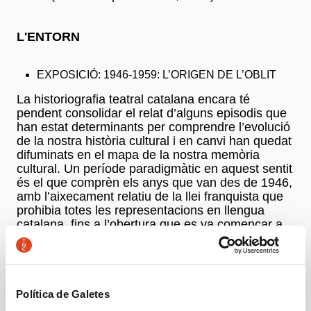
L'ENTORN
EXPOSICIÓ: 1946-1959: L’ORIGEN DE L’OBLIT
La historiografia teatral catalana encara té
pendent consolidar el relat d’alguns episodis que
han estat determinants per comprendre l’evolució
de la nostra història cultural i en canvi han quedat
difuminats en el mapa de la nostra memòria
cultural. Un període paradigmàtic en aquest sentit
és el que comprèn els anys que van des de 1946,
amb l’aixecament relatiu de la llei franquista que
prohibia totes les representacions en llengua
catalana, fins a l’obertura que es va començar a
percebre amb el «Plan de estabilización» de
1959.
Per això, en el context de l’epicentre «L’origen de
l’oblit», aquesta exposició al vestíbul es proposa
traçar les principals línies de la cartografia teatral
Política de Galetes
d’un moment de la nostra història en què es va