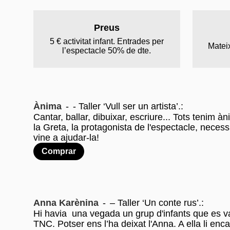
Preus
5 € activitat infant. Entrades per
Matei
l’espectacle 50% de dte.
Ànima
-
- Taller ‘Vull ser un artista’.
:
Cantar, ballar, dibuixar, escriure... Tots tenim à
la Greta, la protagonista de l'espectacle, necessit
vine a ajudar-la!
Comprar
Anna Karènina
-
– Taller ‘Un conte rus’.
:
Hi havia una vegada un grup d'infants que es va
TNC. Potser ens l’ha deixat l'Anna. A ella li encan