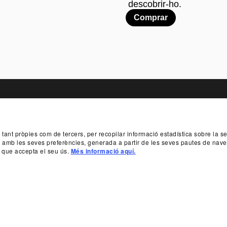
descobrir-ho.
Comprar
TER
, tant pròpies com de tercers, per recopilar informació estadística sobre la 
BILITY
SPONSORSHIPS AND PATRONAGE
TR
da amb les seves preferències, generada a partir de les seves pautes de nave
 que accepta el seu ús.
Més informació aquí.
SUBSCRIBE TO
 933 065 700
INFO@TNC.CAT
PROTECTORS
BENEFACTOR