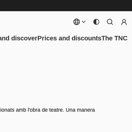
User 
gation
and discover
Prices and discounts
The TNC
lacionats amb l'obra de teatre. Una manera