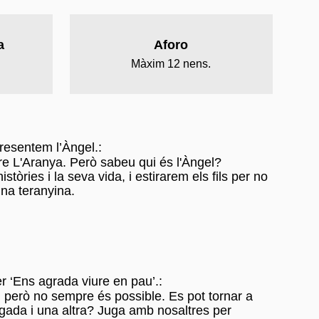
a
Aforo
Màxim 12 nens.
presentem l’Àngel.
:
e L'Aranya. Però sabeu qui és l'Àngel?
òries i la seva vida, i estirarem els fils per no
na teranyina.
er ‘Ens agrada viure en pau’.
:
 però no sempre és possible. Es pot tornar a
ada i una altra? Juga amb nosaltres per