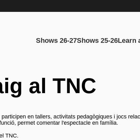
Main navi
Shows 26-27
Shows 25-26
Learn 
ig al TNC
 participen en tallers, activitats pedagògiques i jocs re
 funció, permet comentar l'espectacle en família.
del TNC.