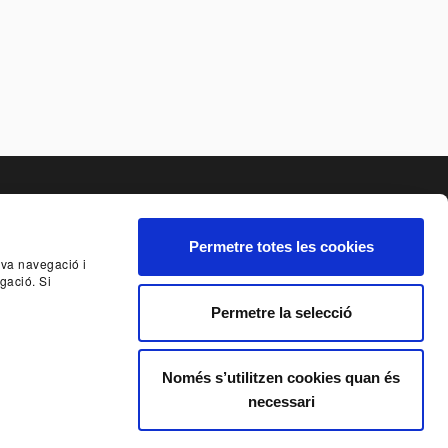
Permetre totes les cookies
seva navegació i
ANSPARENCY
TNC'S INTERNAL ALERT SYSTEM
gació. Si
Permetre la selecció
 THE NEWSLETTER
Només s’utilitzen cookies quan és
necessari
S