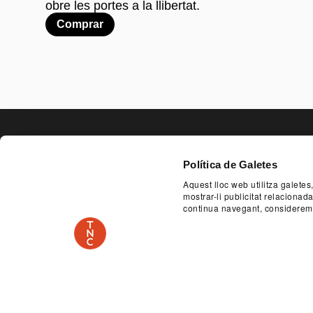
obre les portes a la llibertat.
Comprar
PAGE FOO
Política de Galetes
Aquest lloc web utilitza galetes
EDUCATIONAL AND SOCIAL SERVICE
ACCESSI
mostrar-li publicitat relaciona
continua navegant, considerem
PLAÇA DE LES ARTS, 1 08013 BARCELONA
TEL.
SPONSOR