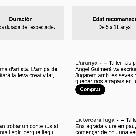
Duración
Edat recomanad
xa durada de l'espectacle.
De 5 a 11 anys.
L’aranya
-
– Taller ‘Us 
nima d'artista. L'amiga de
Àngel Guimerà va escriur
arà la teva creativitat,
Jugarem amb les seves hist
quedar-nos atrapats en u
Comprar
La tercera fuga
-
– Tall
n trobar un conte rus al
Ens agrada viure en pau,
ta llegir, perquè llegir
començar de nou una veg