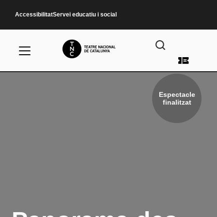
Vés al contingut
Accessibilitat
Servei educatiu i social
Menú d
Espectacle
finalitzat