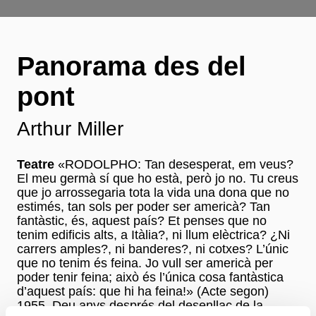
Panorama des del
pont
Arthur Miller
Teatre
«RODOLPHO: Tan desesperat, em veus?
El meu germà sí que ho està, però jo no. Tu creus
que jo arrossegaria tota la vida una dona que no
estimés, tan sols per poder ser americà? Tan
fantàstic, és, aquest país? Et penses que no
tenim edificis alts, a Itàlia?, ni llum elèctrica? ¿Ni
carrers amples?, ni banderes?, ni cotxes? L’únic
que no tenim és feina. Jo vull ser americà per
poder tenir feina; això és l’única cosa fantàstica
d’aquest país: que hi ha feina!» (Acte segon)
1955. Deu anys després del desenllaç de la