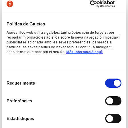
Segona Guerra Mundial, la immigració il·legal és
una realitat generalitzada als Estats Units. Eddie
Carbone, un honrat treballador d’origen italià, viu
obsedit per la passió devastadora que sent per
Política de Galetes
Catherine, la seva neboda. Una situació
insostenible que podrà amb ell i el durà a trair la
Aquest lloc web utilitza galetes, tant pròpies com de tercers, per
família i a trencar la llei de silenci establerta entre
recopilar informació estadística sobre la seva navegació i mostrar-li
els treballadors, majoritàriament immigrants, del
publicitat relacionada amb les seves preferències, generada a
partir de les seves pautes de navegació. Si continua navegant,
port de Nova York. Com a La mort d’un viatjant,
considerem que accepta el seu ús.
Més informació aquí.
Miller ens descriu la tragèdia d’un home comú,
incapaç d’admetre el seus errors i uns sentiments
perniciosos.
Selecció
Autoria
Requeriments
de
Arthur Miller
consentiment
Preferències
+ Fitxa artística
Estadístiques